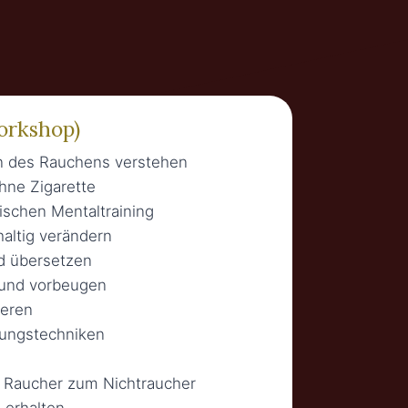
orkshop)
n des Rauchens verstehen
hne Zigarette
ischen Mentaltraining
altig verändern
d übersetzen
 und vorbeugen
ieren
ungstechniken
om Raucher zum Nichtraucher
g erhalten