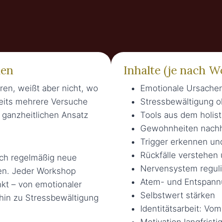
den
Inhalte (je nach W
en, weißt aber nicht, wo
Emotionale Ursache
reits mehrere Versuche
Stressbewältigung o
 ganzheitlichen Ansatz
Tools aus dem holist
Gewohnheiten nachh
Trigger erkennen un
Rückfälle verstehen
ich regelmäßig neue
Nervensystem regul
en. Jeder Workshop
Atem- und Entspann
kt – von emotionaler
Selbstwert stärken
 hin zu Stressbewältigung
Identitätsarbeit: V
Motivation langfristi